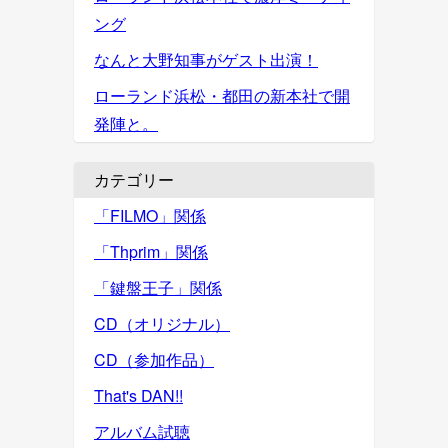
ング
なんと大野知事がゲスト出演！
ローランド浜松・都田の新本社で開
発陣と。
カテゴリー
「FILMO」関係
「Thprim」関係
「鍵盤王子」関係
CD（オリジナル）
CD（参加作品）
That's DAN!!
アルバム試聴