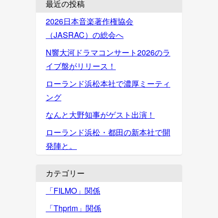
最近の投稿
2026日本音楽著作権協会
（JASRAC）の総会へ
N響大河ドラマコンサート2026のラ
イブ盤がリリース！
ローランド浜松本社で濃厚ミーティ
ング
なんと大野知事がゲスト出演！
ローランド浜松・都田の新本社で開
発陣と。
カテゴリー
「FILMO」関係
「Thprim」関係