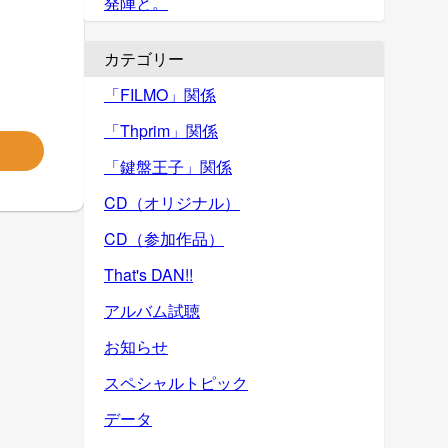
発陣と。
カテゴリー
「FILMO」関係
「Thprim」関係
「鍵盤王子」関係
CD（オリジナル）
CD（参加作品）
That's DAN!!
アルバム試聴
お知らせ
スペシャルトピック
データ