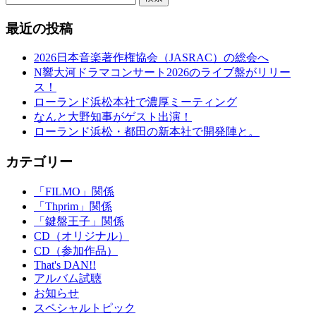
最近の投稿
2026日本音楽著作権協会（JASRAC）の総会へ
N響大河ドラマコンサート2026のライブ盤がリリー
ス！
ローランド浜松本社で濃厚ミーティング
なんと大野知事がゲスト出演！
ローランド浜松・都田の新本社で開発陣と。
カテゴリー
「FILMO」関係
「Thprim」関係
「鍵盤王子」関係
CD（オリジナル）
CD（参加作品）
That's DAN!!
アルバム試聴
お知らせ
スペシャルトピック