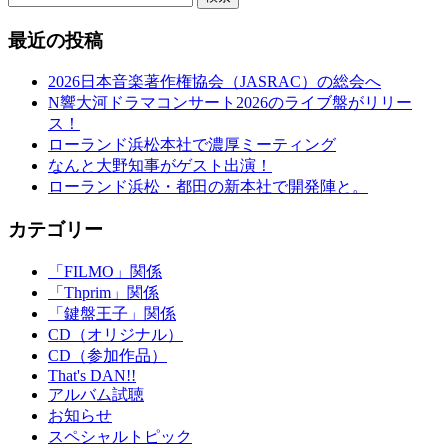
最近の投稿
2026日本音楽著作権協会（JASRAC）の総会へ
N響大河ドラマコンサート2026のライブ盤がリリー
ス！
ローランド浜松本社で濃厚ミーティング
なんと大野知事がゲスト出演！
ローランド浜松・都田の新本社で開発陣と。
カテゴリー
「FILMO」関係
「Thprim」関係
「鍵盤王子」関係
CD（オリジナル）
CD（参加作品）
That's DAN!!
アルバム試聴
お知らせ
スペシャルトピック