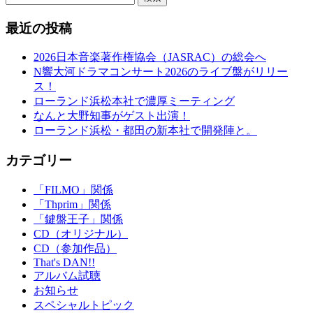
最近の投稿
2026日本音楽著作権協会（JASRAC）の総会へ
N響大河ドラマコンサート2026のライブ盤がリリー
ス！
ローランド浜松本社で濃厚ミーティング
なんと大野知事がゲスト出演！
ローランド浜松・都田の新本社で開発陣と。
カテゴリー
「FILMO」関係
「Thprim」関係
「鍵盤王子」関係
CD（オリジナル）
CD（参加作品）
That's DAN!!
アルバム試聴
お知らせ
スペシャルトピック