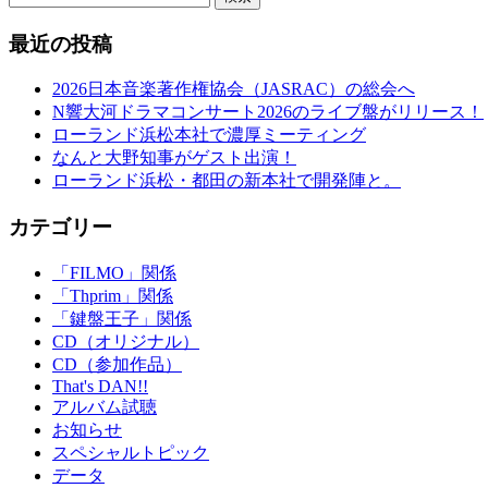
最近の投稿
2026日本音楽著作権協会（JASRAC）の総会へ
N響大河ドラマコンサート2026のライブ盤がリリース！
ローランド浜松本社で濃厚ミーティング
なんと大野知事がゲスト出演！
ローランド浜松・都田の新本社で開発陣と。
カテゴリー
「FILMO」関係
「Thprim」関係
「鍵盤王子」関係
CD（オリジナル）
CD（参加作品）
That's DAN!!
アルバム試聴
お知らせ
スペシャルトピック
データ