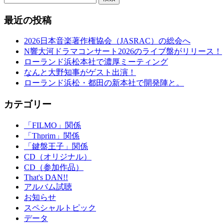
最近の投稿
2026日本音楽著作権協会（JASRAC）の総会へ
N響大河ドラマコンサート2026のライブ盤がリリース！
ローランド浜松本社で濃厚ミーティング
なんと大野知事がゲスト出演！
ローランド浜松・都田の新本社で開発陣と。
カテゴリー
「FILMO」関係
「Thprim」関係
「鍵盤王子」関係
CD（オリジナル）
CD（参加作品）
That's DAN!!
アルバム試聴
お知らせ
スペシャルトピック
データ