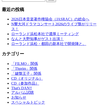
最近の投稿
2026日本音楽著作権協会（JASRAC）の総会へ
N響大河ドラマコンサート2026のライブ盤がリリー
ス！
ローランド浜松本社で濃厚ミーティング
なんと大野知事がゲスト出演！
ローランド浜松・都田の新本社で開発陣と。
カテゴリー
「FILMO」関係
「Thprim」関係
「鍵盤王子」関係
CD（オリジナル）
CD（参加作品）
That's DAN!!
アルバム試聴
お知らせ
スペシャルトピック