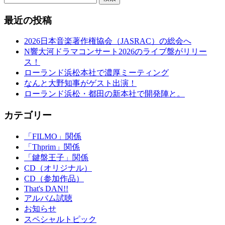
最近の投稿
2026日本音楽著作権協会（JASRAC）の総会へ
N響大河ドラマコンサート2026のライブ盤がリリー
ス！
ローランド浜松本社で濃厚ミーティング
なんと大野知事がゲスト出演！
ローランド浜松・都田の新本社で開発陣と。
カテゴリー
「FILMO」関係
「Thprim」関係
「鍵盤王子」関係
CD（オリジナル）
CD（参加作品）
That's DAN!!
アルバム試聴
お知らせ
スペシャルトピック