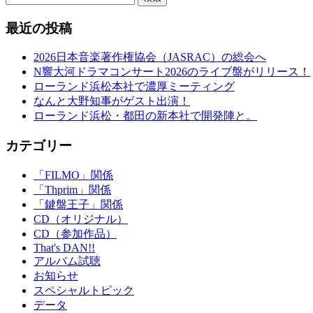
最近の投稿
2026日本音楽著作権協会（JASRAC）の総会へ
N響大河ドラマコンサート2026のライブ盤がリリース！
ローランド浜松本社で濃厚ミーティング
なんと大野知事がゲスト出演！
ローランド浜松・都田の新本社で開発陣と。
カテゴリー
「FILMO」関係
「Thprim」関係
「鍵盤王子」関係
CD（オリジナル）
CD（参加作品）
That's DAN!!
アルバム試聴
お知らせ
スペシャルトピック
データ