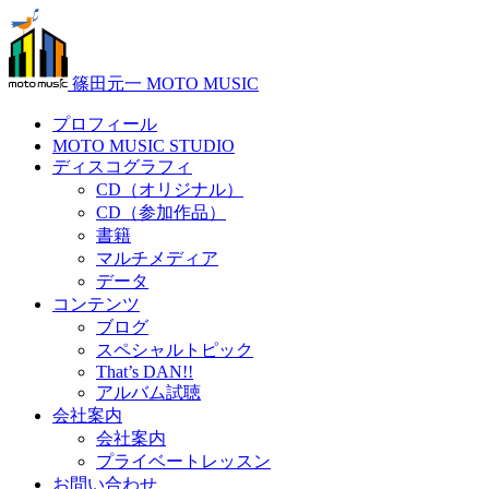
篠田元一 MOTO MUSIC
プロフィール
MOTO MUSIC STUDIO
ディスコグラフィ
CD（オリジナル）
CD（参加作品）
書籍
マルチメディア
データ
コンテンツ
ブログ
スペシャルトピック
That’s DAN!!
アルバム試聴
会社案内
会社案内
プライベートレッスン
お問い合わせ