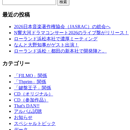
検索
最近の投稿
2026日本音楽著作権協会（JASRAC）の総会へ
N響大河ドラマコンサート2026のライブ盤がリリース！
ローランド浜松本社で濃厚ミーティング
なんと大野知事がゲスト出演！
ローランド浜松・都田の新本社で開発陣と。
カテゴリー
「FILMO」関係
「Thprim」関係
「鍵盤王子」関係
CD（オリジナル）
CD（参加作品）
That's DAN!!
アルバム試聴
お知らせ
スペシャルトピック
データ