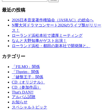
最近の投稿
2026日本音楽著作権協会（JASRAC）の総会へ
N響大河ドラマコンサート2026のライブ盤がリリー
ス！
ローランド浜松本社で濃厚ミーティング
なんと大野知事がゲスト出演！
ローランド浜松・都田の新本社で開発陣と。
カテゴリー
「FILMO」関係
「Thprim」関係
「鍵盤王子」関係
CD（オリジナル）
CD（参加作品）
That's DAN!!
アルバム試聴
お知らせ
スペシャルトピック