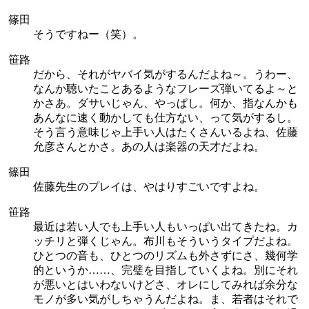
篠田
そうですねー（笑）。
笹路
だから、それがヤバイ気がするんだよね～。うわー、
なんか聴いたことあるようなフレーズ弾いてるよ～と
かさあ。ダサいじゃん、やっぱし。何か、指なんかも
あんなに速く動かしても仕方ない、って気がするし。
そう言う意味じゃ上手い人はたくさんいるよね、佐藤
允彦さんとかさ。あの人は楽器の天才だよね。
篠田
佐藤先生のプレイは、やはりすごいですよね。
笹路
最近は若い人でも上手い人もいっぱい出てきたね。カ
ッチリと弾くじゃん。布川もそういうタイプだよね。
ひとつの音も、ひとつのリズムも外さずにさ、幾何学
的というか……、完璧を目指していくよね。別にそれ
が悪いとはいわないけどさ、オレにしてみれば余分な
モノが多い気がしちゃうんだよね。ま、若者はそれで