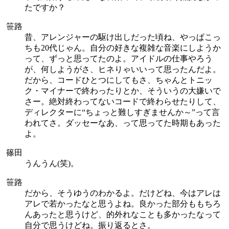
たですか？
笹路
昔、アレンジャーの駆け出しだった頃ね、やっぱこっ
ちも20代じゃん。自分の好きな複雑な音楽にしようか
って、ずっと思ってたのよ。アイドルの仕事やろう
が、何しようがさ、ヒネりゃいいって思ったんだよ。
だから、コードひとつにしてもさ、ちゃんとトニッ
ク・マイナーで終わったりとか、そういうの大嫌いで
さー。絶対終わってないコードで終わらせたりして、
ディレクターに“ちょっと難しすぎませんか～”って言
われてさ。ダッセーなあ、って思ってた時期もあった
よ。
篠田
うんうん(笑)。
笹路
だから、そうゆうのわかるよ。だけどね、今はアレは
アレで若かったなと思うよね。良かった部分ももちろ
んあったと思うけど、的外れなことも多かったなって
自分で思うけどね。振り返るとさ。