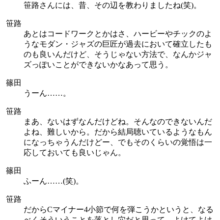
笹路さんには、昔、その辺を教わりましたね(笑)。
笹路
あとはコードワークとかはさ、ハービーやチックのよ
うなモダン・ジャズの巨匠が過去において確立したも
のも良いんだけど、そうじゃない方法で、なんかジャ
ズっぽいことができないかなあって思う。
篠田
うーん……。
笹路
まあ、ないはずなんだけどね。そんなのできないんだ
よね、難しいから。だから結局聴いているようなもん
になっちゃうんだけどー、でもそのくらいの覚悟は一
応しておいても良いじゃん。
篠田
ふーん……(笑)。
笹路
だからCマイナー4小節で何を弾こうかというと、なる
べくそういうことを落とし穴だと思って、よけてよけ