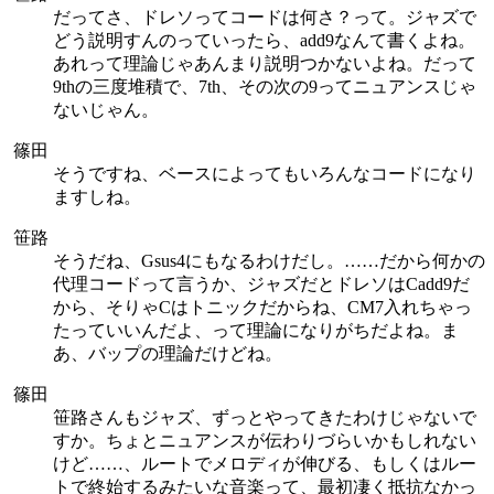
だってさ、ドレソってコードは何さ？って。ジャズで
どう説明すんのっていったら、add9なんて書くよね。
あれって理論じゃあんまり説明つかないよね。だって
9thの三度堆積で、7th、その次の9ってニュアンスじゃ
ないじゃん。
篠田
そうですね、ベースによってもいろんなコードになり
ますしね。
笹路
そうだね、Gsus4にもなるわけだし。……だから何かの
代理コードって言うか、ジャズだとドレソはCadd9だ
から、そりゃCはトニックだからね、CM7入れちゃっ
たっていいんだよ、って理論になりがちだよね。ま
あ、バップの理論だけどね。
篠田
笹路さんもジャズ、ずっとやってきたわけじゃないで
すか。ちょとニュアンスが伝わりづらいかもしれない
けど……、ルートでメロディが伸びる、もしくはルー
トで終始するみたいな音楽って、最初凄く抵抗なかっ