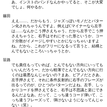
あ、インストのバンドなんかやってると、そこが大変
でしょ。何やるか。
篠田
ええ……、だからもう、ジャズっぽいモノだとパター
ン化されちゃうんですよ。例えばCマイナーなら左手
は……なんかこう押さえちゃう。だから左手でこう押
さえちゃうと、右手はそれにそった形というか、コー
ド分散がイメージしやすいとかになっちゃいますよ
ね。だから、これがフリーになるって言うと、結構と
んでもないところいっちゃうとか。
笹路
でも責任もっていれば、とんでもない方向にいっても
いいんだろうー。だから軽薄でとんでもない方向に行
くのは最悪なんじゃないの？まあ、ピアノだとさあ、
左手押さえて、それに条件反射的に右手のフレーズが
出るってのが、ひとつのパターンだよね。左手、しっ
かりコードを押さえてると、右手は不思議と楽にでき
るんだよなあ。だって、こっち違うコード弾いて、こ
っち違うフレーズって、弾けないようになってんじゃ
ない（笑）。