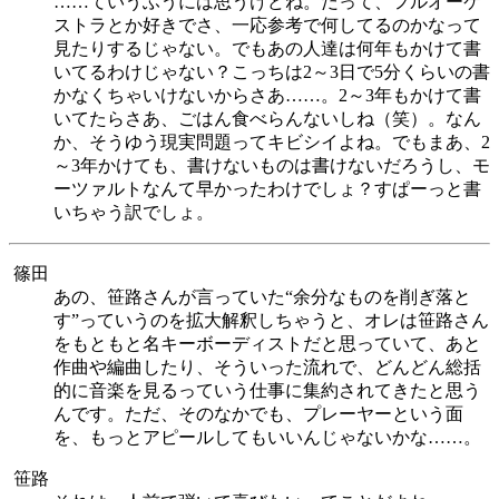
……ていうふうには思うけどね。だって、フルオーケ
ストラとか好きでさ、一応参考で何してるのかなって
見たりするじゃない。でもあの人達は何年もかけて書
いてるわけじゃない？こっちは2～3日で5分くらいの書
かなくちゃいけないからさあ……。2～3年もかけて書
いてたらさあ、ごはん食べらんないしね（笑）。なん
か、そうゆう現実問題ってキビシイよね。でもまあ、2
～3年かけても、書けないものは書けないだろうし、モ
ーツァルトなんて早かったわけでしょ？すぱーっと書
いちゃう訳でしょ。
篠田
あの、笹路さんが言っていた“余分なものを削ぎ落と
す”っていうのを拡大解釈しちゃうと、オレは笹路さん
をもともと名キーボーディストだと思っていて、あと
作曲や編曲したり、そういった流れで、どんどん総括
的に音楽を見るっていう仕事に集約されてきたと思う
んです。ただ、そのなかでも、プレーヤーという面
を、もっとアピールしてもいいんじゃないかな……。
笹路