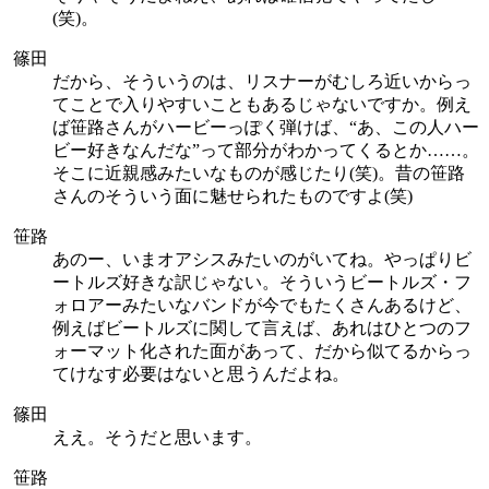
(笑)。
篠田
だから、そういうのは、リスナーがむしろ近いからっ
てことで入りやすいこともあるじゃないですか。例え
ば笹路さんがハービーっぽく弾けば、“あ、この人ハー
ビー好きなんだな”って部分がわかってくるとか……。
そこに近親感みたいなものが感じたり(笑)。昔の笹路
さんのそういう面に魅せられたものですよ(笑)
笹路
あのー、いまオアシスみたいのがいてね。やっぱりビ
ートルズ好きな訳じゃない。そういうビートルズ・フ
ォロアーみたいなバンドが今でもたくさんあるけど、
例えばビートルズに関して言えば、あれはひとつのフ
ォーマット化された面があって、だから似てるからっ
てけなす必要はないと思うんだよね。
篠田
ええ。そうだと思います。
笹路