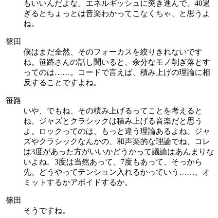
もいいんだよな。エネルギッシュに突き進んで。40過
ぎるとちょっとは音楽わかってこなくちゃ、と思うよ
ね。
篠田
僕はまだ全然、そのフォーカスを絞りきれないです
ね。笹路さんの話し聞いると、余分なモノ削ぎ落とす
ってのは……。コードで言えば、積み上げの理論に相
反することですよね。
笹路
いや、でもね、その積み上げるってことを考えると
ね、ジャズとクラシックは積み上げる音楽だと思う
よ。ロックってのは、もっと違う理論あるよね。ジャ
ズやクラシックなんかの、和声楽的な理論でね、コレ
は3度があった方がいいかどうかって議論はあんまりな
いよね。3度は当然あって、7度もあって、そっから
先、どうやってテンション入れるかっていう……。オ
ミットするかアボイドするか。
篠田
そうですね。