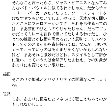
そんなこと言ったらさ、ジャズ・ピアニストなんてみ
んなバド・パウエルに似てるわけじゃん。だからチャ
ーリー・パーカーみたいだって、ソニースティットを
けなすヤツもいないでしょ。やっぱ、天才が切り開い
たところにフォロアーがいてさ、それを形作るっての
は、まあ芸術のひとつのやりかたじゃん。だってゴッ
ホだってミレーを習作で描いてたりするわけだし。ひ
とつの練習とか技術を高めるという意味で、リスぺク
トしてそのスタイルを責任持ってね。なんか、頂いち
ゃって、っていうのはあんまり良くないかもしれない
けど、まあそれも微妙だけどね。スタイルとして誰か
に近い、っていうのは全然アリだよねえ。その対象が
あまりにも変じゃない限りね。
篠田
そこのサジ加減とオリジナリティの問題なんでしょう
ね。
笹路
まあ、あまりに極端だとマネっぽく聴こえちゃうのか
もしれないし……。