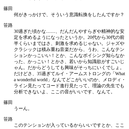
篠田
何がきっかけで、そういう意識転換をしたんですか？
笹路
30過ぎた頃かな……、だんだんやすらぎや精神的な安
定を求めるようになったというか。20代から30代の前
半くらいまではさ、刺激を求めるじゃない。ジャズや
クラシックは積み重ね音楽だから、うわ、こんなテン
ションかっこいい！とか、こんなボイシング知らなか
った、かっこい！とかさ、若いから知識欲がすごいじ
ゃん。だからどうしても興味がそっちにいくでしょ。
だけどさ、35過ぎてルイ・アームストロングの「What
a wonderful world」なんてどこがいいのか、メロディ・
ライン見たってコード進行見たって、理論の先生でも
分析できないよ、ここの音がいいです、なんて。
篠田
うーん。
笹路
このテンションが入っているからいいですとか、ここ