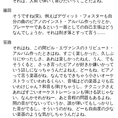
それは、人前で弾いて喜びたいってことだよね。
篠田
そうですね(笑)。例えばデヴィット・フォスターも自
分の曲のピアノのインスト・アルバム作ったりとか。
プレーヤーであるという一面としての自己主張はどう
なんでしょうか。それは削ぎ落とすって言う……
笹路
それはね、この間ビル・エヴァンスのトリビュート・
アルバム作ったときはね、すごく楽しかった。久しぶ
りにやったしさ。あれは楽しかったねえ。うん、でも
そうくると、さっき言ったピアノが好きか嫌いかって
いう話しになっちゃうんだよねえ。どーもね、ピアノ
って言う楽器がね、なんでもできちゃう小さいオーケ
ストラっていわれるくらい、音域はどの楽器よりも広
いわけじゃん？和音も弾けちゃうし。テクニックさえ
あればすごいオーケストレーションも弾ける訳じゃな
い。なんかそれがねー、あと音程の問題もあるよね。
間の音がでないっていうか、誰が弾いてもしっかりし
た音がでるし。そういうのがね、どーも自由度の少な
い楽器のような気がしちゃうんだよね。