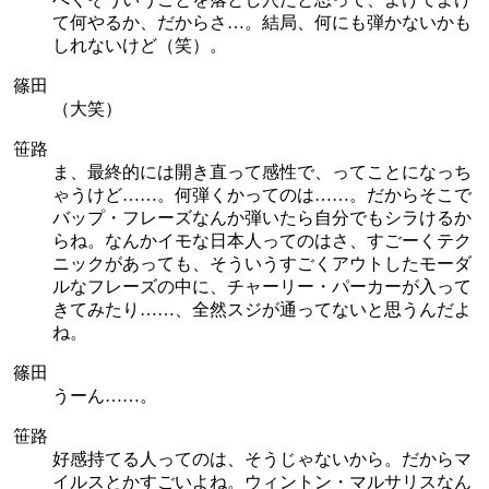
て何やるか、だからさ…。結局、何にも弾かないかも
しれないけど（笑）。
篠田
（大笑）
笹路
ま、最終的には開き直って感性で、ってことになっち
ゃうけど……。何弾くかってのは……。だからそこで
バップ・フレーズなんか弾いたら自分でもシラけるか
らね。なんかイモな日本人ってのはさ、すごーくテク
ニックがあっても、そういうすごくアウトしたモーダ
ルなフレーズの中に、チャーリー・パーカーが入って
きてみたり……、全然スジが通ってないと思うんだよ
ね。
篠田
うーん……。
笹路
好感持てる人ってのは、そうじゃないから。だからマ
イルスとかすごいよね。ウィントン・マルサリスなん