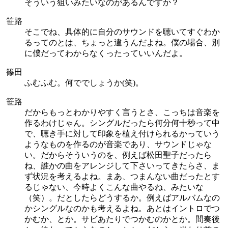
そういう狙いみたいなのがあるんですか？
笹路
そこでね、具体的に自分のサウンドを聴いてすぐわか
るってのとは、ちょっと違うんだよね。僕の場合、別
に僕だってわからなくったっていいんだよ。
篠田
ふむふむ。何ででしょうか(笑)。
笹路
だからもっとわかりやすく言うとさ、こっちは音楽を
作るわけじゃん。シングルだったら何分何十秒って中
で、聴き手に対して印象を植え付けられるかっていう
ようなものを作るのが音楽であり、サウンドじゃな
い。だからそういうのを、例えば松田聖子だったら
ね、誰かの曲をアレンジして下さいってきたらさ、ま
ず状況を考えるよね。まあ、つまんない曲だったとす
るじゃない、今時よくこんな曲やるね、みたいな
（笑）。だとしたらどうするか。例えばアルバムなの
かシングルなのかも考えるよね。あとはイントロでつ
かむか、とか。サビあたりでつかむのかとか。間奏後