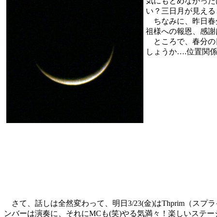
気にもとめなかった
い？三日月が見える
ちなみに、昨日春分
祖様への報恩、感謝
ところで、春分の日
しょうか….位置関
さて、話しは全然変わって、明日3/23(金)はThprim（ス
ンバーは演奏に、それにMCも(笑)やる気満々！楽しいステ