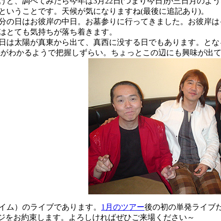
けど、調べてみたら今年は3月22日(つまり今日)が三日月のよ
ということです。天候が気になりますね(最後に追記あり)。
の日はお彼岸の中日。お墓参りに行ってきました。お彼岸は
はとても気持ちが落ち着きます。
は太陽が真東から出て、真西に没する日でもあります。とな
係がわかるようで把握しずらい。ちょっとこの辺にも興味が出
プライム）のライブであります。
1月のツアー
後の初の単発ライブ
ージをお約束します。よろしければぜひご来場ください～