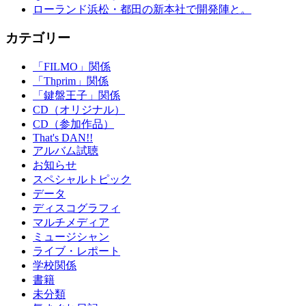
ローランド浜松・都田の新本社で開発陣と。
カテゴリー
「FILMO」関係
「Thprim」関係
「鍵盤王子」関係
CD（オリジナル）
CD（参加作品）
That's DAN!!
アルバム試聴
お知らせ
スペシャルトピック
データ
ディスコグラフィ
マルチメディア
ミュージシャン
ライブ・レポート
学校関係
書籍
未分類