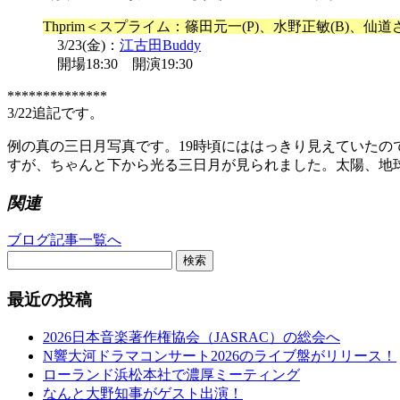
Thprim＜スプライム：篠田元一(P)、水野正敏(B)、仙道さお
3/23(金)：
江古田Buddy
開場18:30 開演19:30
**************
3/22追記です。
例の真の三日月写真です。19時頃にははっきり見えていた
すが、ちゃんと下から光る三日月が見られました。太陽、地
関連
ブログ記事一覧へ
検索
最近の投稿
2026日本音楽著作権協会（JASRAC）の総会へ
N響大河ドラマコンサート2026のライブ盤がリリース！
ローランド浜松本社で濃厚ミーティング
なんと大野知事がゲスト出演！