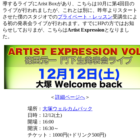
導するライブにArist Boxがあり、こちらは10月に第4回目の
ライブが行われましたが、これとは別に、昨年よりスタート
させた僕のスタジオでの
プライベート・レッスン
受講生によ
る初の発表会ライブが行われます。すでにHPの方ではお知
らせしておりまが、こちらは
Artist Expression
となりまし
た。
＜
詳細ページへ
＞
場所：
大塚ウェルカムバック
日時：12/12(土)
開場：16:00
開演：16:30～
チケット：1000円(+ドリンク500円)