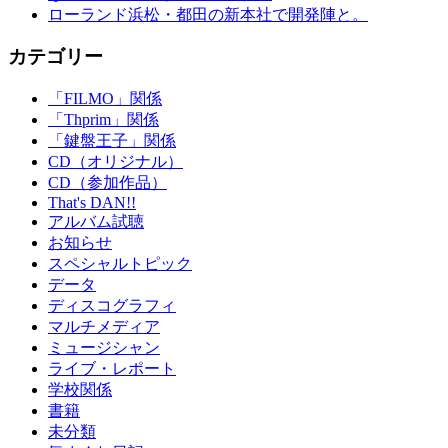
ローランド浜松・都田の新本社で開発陣と。
カテゴリー
「FILMO」関係
「Thprim」関係
「鍵盤王子」関係
CD（オリジナル）
CD（参加作品）
That's DAN!!
アルバム試聴
お知らせ
スペシャルトピック
データ
ディスコグラフィ
マルチメディア
ミュージシャン
ライブ・レポート
学校関係
書籍
未分類