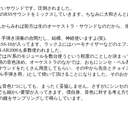
ごいサウンドです。圧倒されました。
ネルのRSSサウンドをミックスしていきます。ちなみに大和さんと
さんからみれば前方は生のオーケストラ・サウンドなのだから、
。手弾き演奏の合間だし、結構、神経使いますよ(笑)。
SS-10が入ってます。ラック上にはハーモナイザーなどのエ
AR2000も多数使われました。
ではJV系のモジュールを数台使うという程度のことしか決まっ
用の音色決め。オーケストラのなかでは、おもにシンセ・ベル
サウンドをたくさん用意してもらい、その中から先生とチョイ
ャル手弾き用」)として焼いて頂けることになりました。そのお
音色1つにしても、まったく妥協しません。さすがにシンセの
でも細かい要望が入ってきます。僕自身、音色に対する考え方
寺の鐘をサンプリングして鳴らしています。