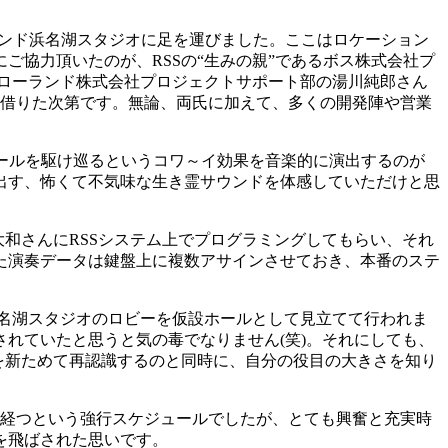
ーランド浜名湖スタジオに足を運びました。ここはロケーション
協力頂いたのが、RSSの“生みの親”であるボス株式会社プ
ローランド株式会社プロジェクトサポート部の湯川純郎さん
を借りた次第です。無論、両氏に加えて、多くの開発陣や営業
ホールを駆け巡るというコワ～イ効果を音楽的に演出するのが
出す、怖くて不気味な生き霊サウンドを体感していただけと思
和さんにRSSシステム上でプログラミングしてもらい、それ
た演奏データは鍵盤上に複数アサインさせておき、本番のステ
名湖スタジオのロビーを仮設ホールとして見立てて行われま
れていたと思うと気の毒でなりません(笑)。それにしても、
を新ためて再認識するのと同時に、自分の役目の大きさを知り
を経つという強行スケジュールでしたが、とても興奮と充実時
を飛ばされた思いです。