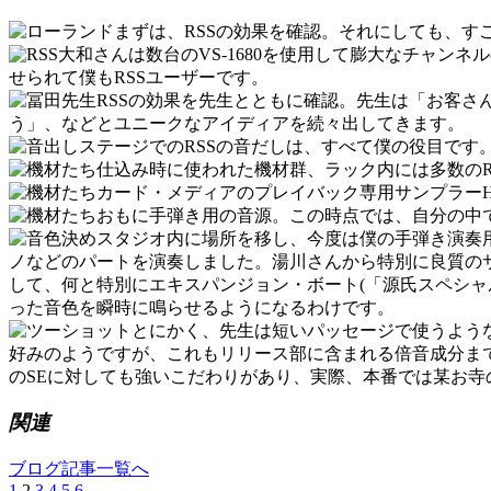
まずは、RSSの効果を確認。それにしても、す
大和さんは数台のVS-1680を使用して膨大なチャン
せられて僕もRSSユーザーです。
RSSの効果を先生とともに確認。先生は「お客
う」、などとユニークなアイディアを続々出してきます。
ステージでのRSSの音だしは、すべて僕の役目です
仕込み時に使われた機材群、ラック内には多数のR
カード・メディアのプレイバック専用サンプラーH-
おもに手弾き用の音源。この時点では、自分の中
スタジオ内に場所を移し、今度は僕の手弾き演奏
ノなどのパートを演奏しました。湯川さんから特別に良質の
して、何と特別にエキスパンジョン・ボート(「源氏スペシ
った音色を瞬時に鳴らせるようになるわけです。
とにかく、先生は短いパッセージで使うような
好みのようですが、これもリリース部に含まれる倍音成分ま
のSEに対しても強いこだわりがあり、実際、本番では某お
関連
ブログ記事一覧へ
1
2
3
4
5
6