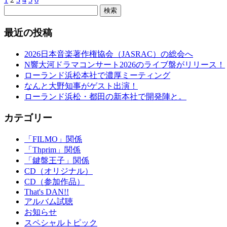
検索
最近の投稿
2026日本音楽著作権協会（JASRAC）の総会へ
N響大河ドラマコンサート2026のライブ盤がリリース！
ローランド浜松本社で濃厚ミーティング
なんと大野知事がゲスト出演！
ローランド浜松・都田の新本社で開発陣と。
カテゴリー
「FILMO」関係
「Thprim」関係
「鍵盤王子」関係
CD（オリジナル）
CD（参加作品）
That's DAN!!
アルバム試聴
お知らせ
スペシャルトピック