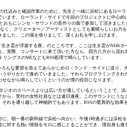
立体音響の仕込みと確認作業のために、先生と一緒に浜松にあるロ
います。ローランド・サイドで今回のプロジェクトに中心的にご
）とおもにシンセ・サウンドの音作りの面で参加して頂きました
でなく、クリエーター／アーティストとしても素晴らしいお力
きました。この場を借りまして、深くお礼を申し上げます。
「生き霊が浮遊する夜」のところです。ここは生き霊がNHK
う。実際、コンサートに来て頂いた方なら、四方八方から流れ
トリングスのMEなどもRSS処理で鳴らしています。
いろんな要望を添えてあらかじめロ－ランド・サイドに送り、大
いうやりかたで進めていきました。それらプログラミングされ
わせながら鳴らしていくというのが僕の役目になります。
スタジオのスペースよりは広い方が適しているということで、浜
すから、受付の女性社員などは連日連夜、このサウンドにうなさ
、それを通り越して神秘的でもあります。RSSの驚異的な効果
けに、朝一番の新幹線で浜松へ向かい、午後1時過ぎには浜松
楽に対する熱い情熱をモロに感じとることができ、僕自身も激