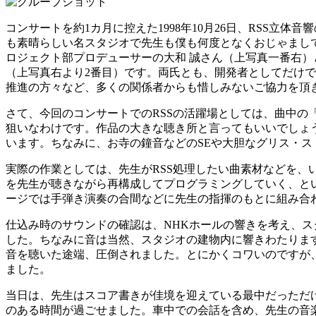
コンサートを約1カ月に控えた1998年10月26日、RSS
も素晴らしい名スタジオで先生も僕も何度となくおじゃまして
ロジェクト部プロデューサーの大和 誠さん（上写真一番右
（上写真右より2番目）です。両氏とも、開発者としてだけ
推進の方々など、多くの関係者からも惜しみないご協力を頂
さて、今回のコンサートでのRSSの活躍場としては、曲中の
狙いなわけです。作品の大きな聴き所と言ってもいいでしょ
います。ちなみに、お寺の鐘音などのSEや大胆なグリス・ス
実際の作業としては、先生がRSS処理したい曲素材などを、
を先生が聴きながら再構成してプログラミングしていく、と
ージでは手弾き演奏の合間などに先生の指揮のもとに組み合
仕込み時のサウンドの確認は、NHKホールの響きを考え、
した。ちなみに音は当然、スタジオの建物内に響きわたりま
音を聴いた途端、圧倒されました。とにかくコワいのですが
ました。
当日は、先生はスコア書きが佳境を迎えている最中だっただ
のある時間が過ごせました。車中での会話を含め、先生の音