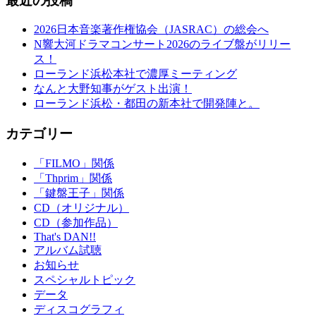
最近の投稿
2026日本音楽著作権協会（JASRAC）の総会へ
N響大河ドラマコンサート2026のライブ盤がリリー
ス！
ローランド浜松本社で濃厚ミーティング
なんと大野知事がゲスト出演！
ローランド浜松・都田の新本社で開発陣と。
カテゴリー
「FILMO」関係
「Thprim」関係
「鍵盤王子」関係
CD（オリジナル）
CD（参加作品）
That's DAN!!
アルバム試聴
お知らせ
スペシャルトピック
データ
ディスコグラフィ