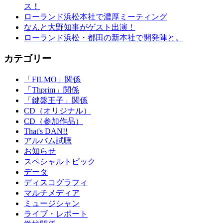
ス！
ローランド浜松本社で濃厚ミーティング
なんと大野知事がゲスト出演！
ローランド浜松・都田の新本社で開発陣と。
カテゴリー
「FILMO」関係
「Thprim」関係
「鍵盤王子」関係
CD（オリジナル）
CD（参加作品）
That's DAN!!
アルバム試聴
お知らせ
スペシャルトピック
データ
ディスコグラフィ
マルチメディア
ミュージシャン
ライブ・レポート