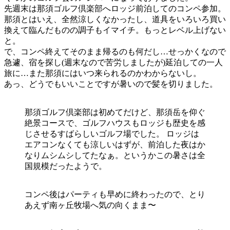
先週末は那須ゴルフ倶楽部へロッジ前泊してのコンペ参加。
那須とはいえ、全然涼しくなかったし、道具をいろいろ買い
換えて臨んだものの調子もイマイチ。もっとレベル上げない
と。
で、コンペ終えてそのまま帰るのも何だし…せっかくなので
急遽、宿を探し(週末なので苦労しましたが)延泊しての一人
旅に…また那須にはいつ来られるのかわからないし。
あっ、どうでもいいことですが暑いので髪を切りました。
那須ゴルフ倶楽部は初めてだけど、那須岳を仰ぐ
絶景コースで、ゴルフハウスもロッジも歴史を感
じさせるすばらしいゴルフ場でした。 ロッジは
エアコンなくても涼しいはずが、前泊した夜はか
なりムシムシしてたなぁ。というかこの暑さは全
国規模だったようで。
コンペ後はパーティも早めに終わったので、とり
あえず南ヶ丘牧場へ気の向くまま〜