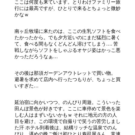
ここは何度も来ています。とりわけファミリー旅
行には最高ですが、ひとりで来るとちょっと微妙
かなｗ
南ヶ丘牧場に来たのは、ここの生乳ソフトを食べ
たかったから。でも夕方近いのにまだ猛烈に暑く
て、食べる間もなくどんどん溶けてしまう…. 苦
戦しながらソフトをしゃぶるオヤジ姿はかっこ悪
かっただろうなぁ…
その後は那須ガーデンアウトレットで買い物。
避暑を求めて店内へ行ったつもりが、ちょっと買
いすぎた…
延泊宿に向かいつつ、のんびり周遊。こういった
田んぼ景色が好きです。ここに車停めて景色を楽
しむ人はまずいないかもｗ それに地元の方の人
目を避け、この環境で自撮りで笑うの苦労しまし
た汗 ホテル到着後は、結構リッチな温泉でのん
びり。遅めの晩ご飯は初ひとり寿司屋さん。常連