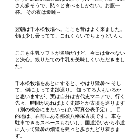
さん多そうで、黙々と食べるしかない。お腹一
杯。 その夜は爆睡～
翌朝は千本松牧場へ。ここも昔はよく来ました。
朝は少し曇ってて、これくらいでちょうどいい。
ここも生乳ソフトが名物だけど、今日は食べない
と決心。絞りたての牛乳を美味しくいただきまし
た。
千本松牧場をあとにすると、やはり猛暑〜 そし
て、例によって史跡巡り。 知ってる人もいるか
と思いますが、実は自分は古代史マニアで、行く
先々、時間があればよく史跡とか古墳を巡ります
（別の機会にまたいっぱい写真公表予定）。 目
的地は、右前にある那須八幡塚古墳です。 車を
駐車できるスペースもないし、国道沿いから小道
に入って猛暑の畑道を延々と歩きたどり着きま
す。