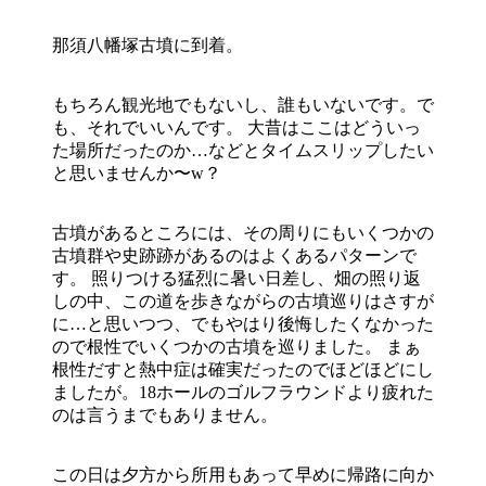
那須八幡塚古墳に到着。
もちろん観光地でもないし、誰もいないです。で
も、それでいいんです。 大昔はここはどういっ
た場所だったのか…などとタイムスリップしたい
と思いませんか〜w？
古墳があるところには、その周りにもいくつかの
古墳群や史跡跡があるのはよくあるパターンで
す。 照りつける猛烈に暑い日差し、畑の照り返
しの中、この道を歩きながらの古墳巡りはさすが
に…と思いつつ、でもやはり後悔したくなかった
ので根性でいくつかの古墳を巡りました。 まぁ
根性だすと熱中症は確実だったのでほどほどにし
ましたが。18ホールのゴルフラウンドより疲れた
のは言うまでもありません。
この日は夕方から所用もあって早めに帰路に向か