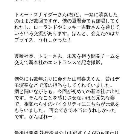
トミー・スナイダーさん(右)と。一緒に演奏した
のはまだ数回ですが、僕の還暦会でも熱唱してく
れたし、ローランドやミッキー吉野さんを通じて
いろいろ交流があります。ほんと、会えたのはサ
プライズ。うれしかった！
蓑輪社長、トミーさん、未来を担う開発チームを
交えて新本社のエントランスで記念撮影。
偶然にも数年ぶりに会えた山村喜央くん。昔はデ
モ演奏などで僕の担当をしてくれていました。
病と闘いながらも、今回が初めての新本社に出社
です。そんなことを感じさせないほど元気な姿
で、相変わらずのバイタリティにこちらが元気を
もらいました。 再会できて本当にうれしかった
です。がんばれー！
最後は開発 執行役員の山里尚和くん(右)も加わり