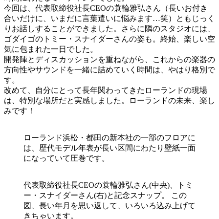
今回は、代表取締役社長CEOの
蓑輪雅弘
さん（長いお付き
合いだけに、いまだに言葉遣いに悩みます…笑）ともじっく
りお話しすることができました。さらに隣のスタジオには、
ゴダイゴのトミー・スナイダーさんの姿も。終始、楽しい空
気に包まれた一日でした。
開発陣とディスカッションを重ねながら、これからの楽器の
方向性やサウンドを一緒に詰めていく時間は、やはり格別で
す。
改めて、自分にとって長年関わってきたローランドの現場
は、特別な場所だと実感しました。ローランドの未来、楽し
みです！
ローランド浜松・都田の新本社の一部のフロアに
は、歴代モデル年表が長い区間にわたり壁紙一面
になっていて圧巻です。
代表取締役社長CEOの蓑輪雅弘さん(中央)、トミ
ー・スナイダーさん(右)と記念スナップ。 この
図、長い年月を思い返して、いろいろ込み上げて
きちゃいます。