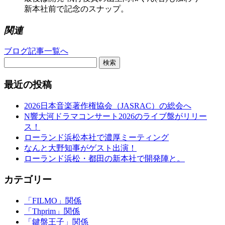
新本社前で記念のスナップ。
関連
ブログ記事一覧へ
検索
最近の投稿
2026日本音楽著作権協会（JASRAC）の総会へ
N響大河ドラマコンサート2026のライブ盤がリリー
ス！
ローランド浜松本社で濃厚ミーティング
なんと大野知事がゲスト出演！
ローランド浜松・都田の新本社で開発陣と。
カテゴリー
「FILMO」関係
「Thprim」関係
「鍵盤王子」関係