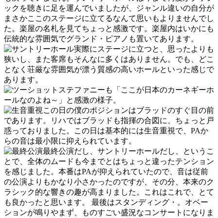
ックを聴きに足を運んでいましたが、ジャンル違いの自分が
まさかここのステージに立てるなんて思いもよりませんでし
た。楽屋の名札を見てちょっと感激です。楽屋内はいかにも
伝統的な雰囲気でグランド・ピアノも置いてあります。
実際にステージに立つと、思ったよりも
狭いし、また客席もそんなに多くはありません。でも、どこ
となく荘厳な雰囲気が漂う質感の高いホールといった感じで
あります。
ステファニーも「ここが日本のカーネギーホ
ールなのよね～」と感激の様子。
この日の僕のポジションはブラッドのすぐ目の前
であります。リハではブラッドも指揮の合図に、ちょっと戸
惑っておりました。この日は基本的には生音重視で、PAか
らの音は最小限に抑えられています。
最終公演だし、サントリーホールだし、というこ
とで、全体のムードも今までとはちょっと違ったテンション
を感じました。本番はPAが抑えられていたので、音は従前
の公演よりもかなり小さかったのですが、その分、本来のク
ラシック的な響きの趣が高まりました。これはこれで、とて
も良かったと思います。 最後はスタンディング・。オベー
ションが鳴りやまず、ものすごい盛況なコンサートになりま