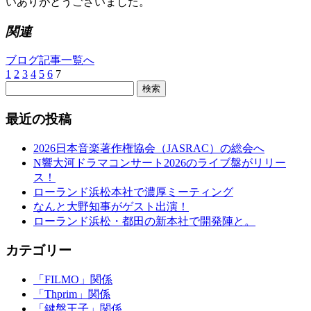
いありがとうございました。
関連
ブログ記事一覧へ
1
2
3
4
5
6
7
検索
最近の投稿
2026日本音楽著作権協会（JASRAC）の総会へ
N響大河ドラマコンサート2026のライブ盤がリリー
ス！
ローランド浜松本社で濃厚ミーティング
なんと大野知事がゲスト出演！
ローランド浜松・都田の新本社で開発陣と。
カテゴリー
「FILMO」関係
「Thprim」関係
「鍵盤王子」関係