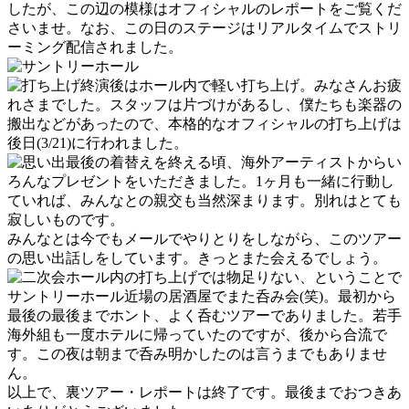
したが、この辺の模様はオフィシャルのレポートをご覧くだ
さいませ。なお、この日のステージはリアルタイムでストリ
ーミング配信されました。
終演後はホール内で軽い打ち上げ。みなさんお疲
れさまでした。スタッフは片づけがあるし、僕たちも楽器の
搬出などがあったので、本格的なオフィシャルの打ち上げは
後日(3/21)に行われました。
最後の着替えを終える頃、海外アーティストからい
ろんなプレゼントをいただきました。1ヶ月も一緒に行動し
ていれば、みんなとの親交も当然深まります。別れはとても
寂しいものです。
みんなとは今でもメールでやりとりをしながら、このツアー
の思い出話しをしています。きっとまた会えるでしょう。
ホール内の打ち上げでは物足りない、ということで
サントリーホール近場の居酒屋でまた呑み会(笑)。最初から
最後の最後までホント、よく呑むツアーでありました。若手
海外組も一度ホテルに帰っていたのですが、後から合流で
す。この夜は朝まで呑み明かしたのは言うまでもありませ
ん。
以上で、裏ツアー・レポートは終了です。最後までおつきあ