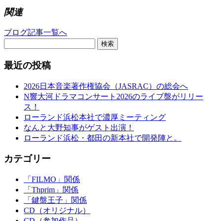
関連
ブログ記事一覧へ
検索
最近の投稿
2026日本音楽著作権協会（JASRAC）の総会へ
N響大河ドラマコンサート2026のライブ盤がリリー
ス！
ローランド浜松本社で濃厚ミーティング
なんと大野知事がゲスト出演！
ローランド浜松・都田の新本社で開発陣と。
カテゴリー
「FILMO」関係
「Thprim」関係
「鍵盤王子」関係
CD（オリジナル）
CD（参加作品）